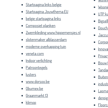
Startpagina links belgie
Woonin
Startpagina Jouwthema.EU
UTP k
belgie startpagina links
Bigsel
Composiet planken
Douch
Zwemkleding www.hippemensjes.nl
Jaccuz
slotenmaker alblasserdam
Corpo
moderne overkapping tuin
Innova
veneta.com
Privac
Indoor verlichting
Bouw 
Patroontegels
Tandar
lusters
Buite
www.dorsoo.be
industr
Obumex.be
Lasma
Graanmarkt 13
dereig
klimop
Floorc