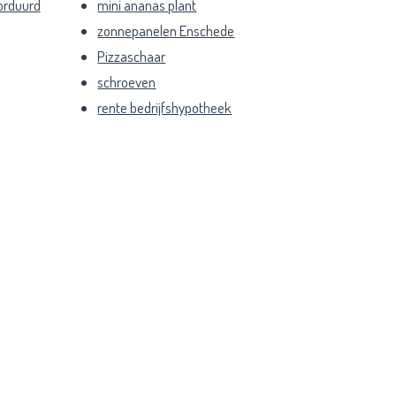
orduurd
mini ananas plant
zonnepanelen Enschede
Pizzaschaar
schroeven
rente bedrijfshypotheek