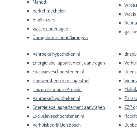
Manutti
Wilda.
parket mechelen
Wat is
Bladblazers
Nuuna 
wallen onder ogen
gas b
Garagebox te huur Nijmegen
Vanroekelhypotheken.nl
driepu
Energielabel appartement aanvragen
Verhui
Exclusieveschoorstenen.nl
Deens 
Hoe werkt een massagestoel
Woonw
Huizen te koop in Ameide
Makel
Vanroekelhypotheken.nl
Paraso
Energielabel appartement aanvragen
ZZP o
Exclusieveschoorstenen.nl
Rockf
Verhuisbedrijf Den Bosch
Dubbe