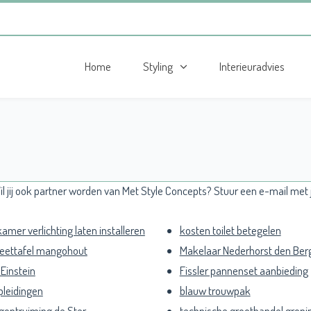
Home
Styling
Interieuradvies
il jij ook partner worden van Met Style Concepts? Stuur een e-mail met
amer verlichting laten installeren
kosten toilet betegelen
 eettafel mangohout
Makelaar Nederhorst den Ber
 Einstein
Fissler pannenset aanbieding
pleidingen
blauw trouwpak
gontruiming de Ster
technische groothandel groni