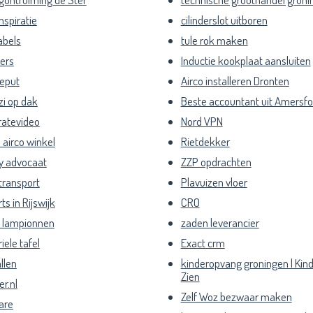
spiratie
cilinderslot uitboren
abels
tule rok maken
lers
Inductie kookplaat aansluiten
eput
Airco installeren Dronten
i op dak
Beste accountant uit Amersfo
ratevideo
Nord VPN
 airco winkel
Rietdekker
y advocaat
ZZP opdrachten
transport
Plavuizen vloer
ts in Rijswijk
CRO
n lampionnen
zaden leverancier
iele tafel
Exact crm
llen
kinderopvang groningen | Kin
Zien
er.nl
Zelf Woz bezwaar maken
are