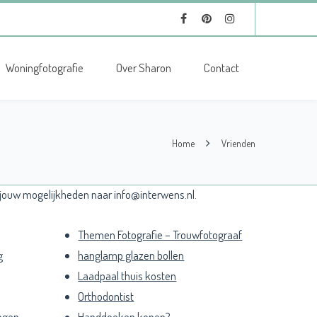
Woningfotografie
Over Sharon
Contact
Home
Vrienden
 jouw mogelijkheden naar info@interwens.nl.
Themen Fotografie – Trouwfotograaf
g
hanglamp glazen bollen
Laadpaal thuis kosten
Orthodontist
ngen
Handdoeken kopen?