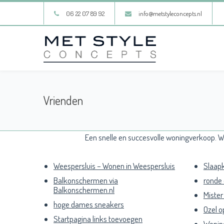
06 22 07 89 92
info@metstyleconcepts.nl
Vrienden
Een snelle en succesvolle woningverkoop. W
Weespersluis – Wonen in Weespersluis
Slaapk
Balkonschermen via
ronde
Balkonschermen.nl
Mister
hoge dames sneakers
Ozel o
Startpagina links toevoegen
Wonin