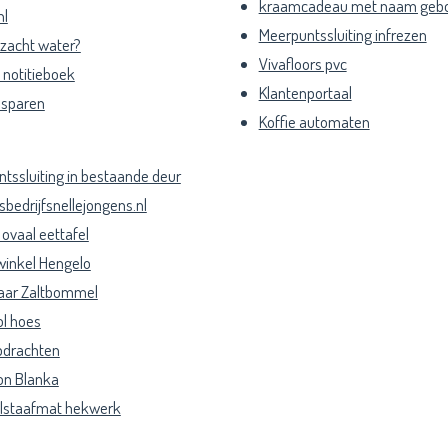
kraamcadeau met naam geb
nl
Meerpuntssluiting infrezen
 zacht water?
Vivafloors pvc
notitieboek
Klantenportaal
esparen
Koffie automaten
ntssluiting in bestaande deur
sbedrijfsnellejongens.nl
ovaal eettafel
inkel Hengelo
aar Zaltbommel
l hoes
pdrachten
on Blanka
lstaafmat hekwerk