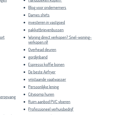
Blog voor ondernemers
Dames shirts
investeren in vastgoed
pakketbrievenbussen
ort
Woning direct verkopen? Snel-woning-
verkopen.nl!
Overhead deuren
gordijnband
Espresso koffie bonen
De beste Airfryer
vrijstaande vaatwasser
Persoonlijke lening
Citypomp huren
deropvang
Ruim aanbod PVC vloeren
Professioneel verhuisbedrijf