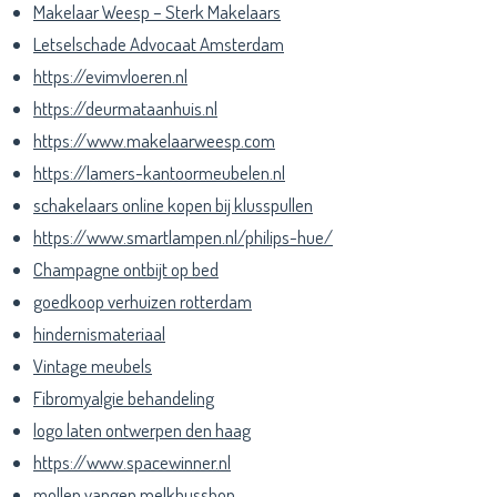
Makelaar Weesp – Sterk Makelaars
Letselschade Advocaat Amsterdam
https://evimvloeren.nl
https://deurmataanhuis.nl
https://www.makelaarweesp.com
https://lamers-kantoormeubelen.nl
schakelaars online kopen bij klusspullen
https://www.smartlampen.nl/philips-hue/
Champagne ontbijt op bed
goedkoop verhuizen rotterdam
hindernismateriaal
Vintage meubels
Fibromyalgie behandeling
logo laten ontwerpen den haag
https://www.spacewinner.nl
mollen vangen melkbusshop