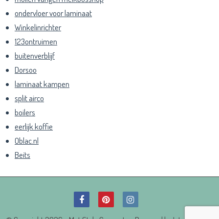
ondervloer voor laminaat
Winkelinrichter
123ontruimen
buitenverblijf
Dorsoo
laminaat kampen
split airco
boilers
eerlijk koffie
Oblac.nl
Beits