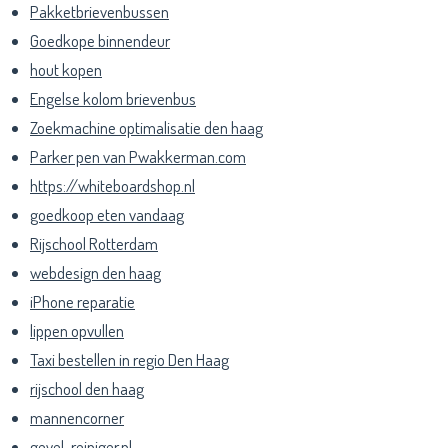
Pakketbrievenbussen
Goedkope binnendeur
hout kopen
Engelse kolom brievenbus
Zoekmachine optimalisatie den haag
Parker pen van Pwakkerman.com
https://whiteboardshop.nl
goedkoop eten vandaag
Rijschool Rotterdam
webdesign den haag
iPhone reparatie
lippen opvullen
Taxi bestellen in regio Den Haag
rijschool den haag
mannencorner
gevel-reiniger.nl